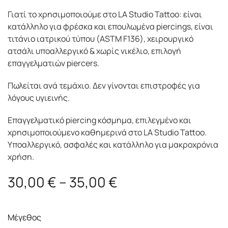
Γιατί το χρησιμοποιούμε στο LA Studio Tattoo: είναι
κατάλληλο για φρέσκα και επουλωμένα piercings, είναι
τιτάνιο ιατρικού τύπου (ASTM F136), χειρουργικό
ατσάλι υποαλλεργικό & χωρίς νικέλιο, επιλογή
επαγγελματιών piercers.
Πωλείται ανά τεμάχιο. Δεν γίνονται επιστροφές για
λόγους υγιεινής.
Επαγγελματικό piercing κόσμημα, επιλεγμένο και
χρησιμοποιούμενο καθημερινά στο LA Studio Tattoo.
Υποαλλεργικό, ασφαλές και κατάλληλο για μακροχρόνια
χρήση.
Price
30,00
€
–
35,00
€
range:
30,00 €
Μέγεθος