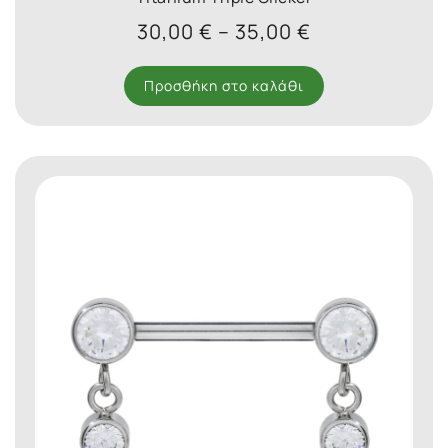
Price
30,00
€
–
35,00
€
range:
30,00 €
Προσθήκη στο καλάθι
through
35,00 €